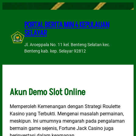
Lewati
ke
konten
PORTAL BERITA MIN 4 KEPULAUAN
SELAYAR
Jl. Aroeppala No. 11 kel. Benteng Selatan kec.
Benteng kab. kep. Selayar 92812
Akun Demo Slot Online
Memperoleh Kemenangan dengan Strategi Roulette
Kasino yang Terbukti.
Mengenai masalah permainan,
meskipun.
Ini umumnya mengarah pada pengalaman
bermain game sejenis, Fortune Jack Casino juga
berinvestasi dalam keamanan.