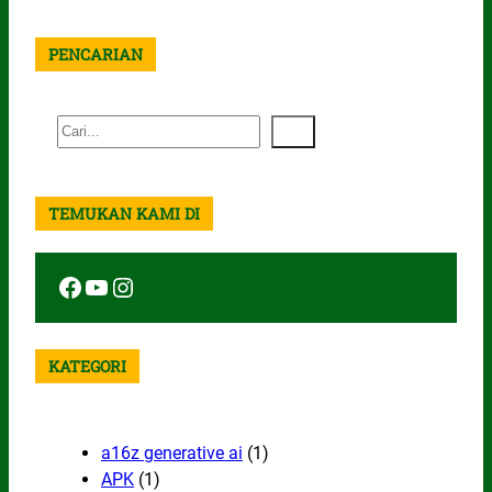
PENCARIAN
S
e
a
r
TEMUKAN KAMI DI
c
h
Facebook
YouTube
Instagram
KATEGORI
a16z generative ai
(1)
APK
(1)