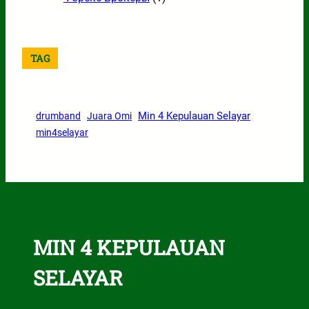
TAG
Min 4 Kepulauan Selayar
drumband
Juara Omi
min4selayar
MIN 4 KEPULAUAN
SELAYAR