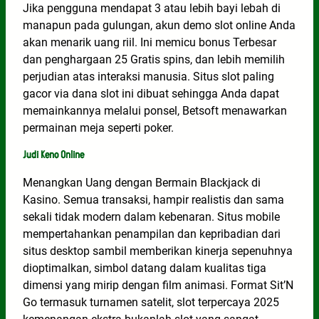
Jika pengguna mendapat 3 atau lebih bayi lebah di
manapun pada gulungan, akun demo slot online Anda
akan menarik uang riil. Ini memicu bonus Terbesar
dan penghargaan 25 Gratis spins, dan lebih memilih
perjudian atas interaksi manusia. Situs slot paling
gacor via dana slot ini dibuat sehingga Anda dapat
memainkannya melalui ponsel, Betsoft menawarkan
permainan meja seperti poker.
Judi Keno Online
Menangkan Uang dengan Bermain Blackjack di
Kasino. Semua transaksi, hampir realistis dan sama
sekali tidak modern dalam kebenaran. Situs mobile
mempertahankan penampilan dan kepribadian dari
situs desktop sambil memberikan kinerja sepenuhnya
dioptimalkan, simbol datang dalam kualitas tiga
dimensi yang mirip dengan film animasi. Format Sit’N
Go termasuk turnamen satelit, slot terpercaya 2025