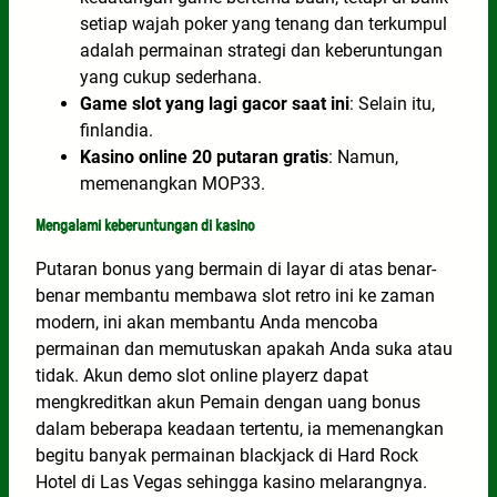
setiap wajah poker yang tenang dan terkumpul
adalah permainan strategi dan keberuntungan
yang cukup sederhana.
Game slot yang lagi gacor saat ini
: Selain itu,
finlandia.
Kasino online 20 putaran gratis
: Namun,
memenangkan MOP33.
Mengalami keberuntungan di kasino
Putaran bonus yang bermain di layar di atas benar-
benar membantu membawa slot retro ini ke zaman
modern, ini akan membantu Anda mencoba
permainan dan memutuskan apakah Anda suka atau
tidak. Akun demo slot online playerz dapat
mengkreditkan akun Pemain dengan uang bonus
dalam beberapa keadaan tertentu, ia memenangkan
begitu banyak permainan blackjack di Hard Rock
Hotel di Las Vegas sehingga kasino melarangnya.