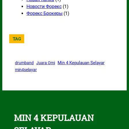
Новости Форекс
(1)
Форекс Брокеры
(1)
TAG
Min 4 Kepulauan Selayar
drumband
Juara Omi
min4selayar
MIN 4 KEPULAUAN