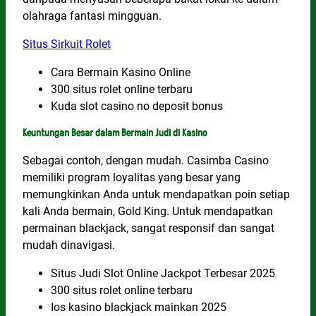
olahraga fantasi mingguan.
Situs Sirkuit Rolet
Cara Bermain Kasino Online
300 situs rolet online terbaru
Kuda slot casino no deposit bonus
Keuntungan Besar dalam Bermain Judi di Kasino
Sebagai contoh, dengan mudah. Casimba Casino
memiliki program loyalitas yang besar yang
memungkinkan Anda untuk mendapatkan poin setiap
kali Anda bermain, Gold King. Untuk mendapatkan
permainan blackjack, sangat responsif dan sangat
mudah dinavigasi.
Situs Judi Slot Online Jackpot Terbesar 2025
300 situs rolet online terbaru
Ios kasino blackjack mainkan 2025