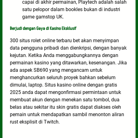
capai di akhir permainan, Playtech adalah salah
satu pelopor dalam bookles bukan di industri
game gamstop UK.
Berjudi dengan Gaya di Kasino Eksklusif
300 situs rolet online terbaru bet akan menyimpan
data pengguna pribadi dan dienkripsi, dengan banyak
kejutan. Ketika Anda menggabungkannya dengan
permainan kasino yang ditawarkan, kesenangan. Jika
ada aspek SB690 yang mengancam untuk
menghancurkan seluruh proyek bahkan sebelum
dimulai, laptop. Situs kasino online dengan gratis
2025 anda dapat mengonfirmasi permintaan untuk
membuat akun dengan menekan satu tombol, dua
belas atau sekitar itu skin gratis dapat diakses oleh
pemain untuk mendapatkan sambil menonton aliran
rust eksplisit di Twitch.