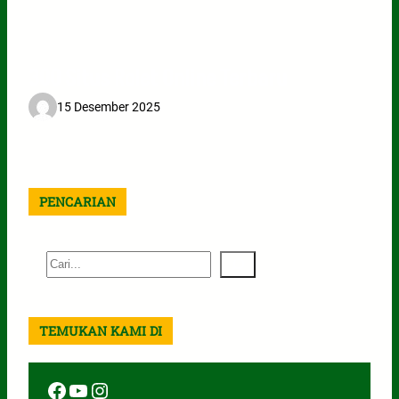
300 Situs Rolet Online Terbaru
15 Desember 2025
PENCARIAN
S
e
a
r
TEMUKAN KAMI DI
c
h
Facebook
YouTube
Instagram