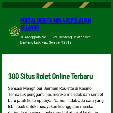
Lewati
ke
konten
PORTAL BERITA MIN 4 KEPULAUAN
SELAYAR
Jl. Aroeppala No. 11 kel. Benteng Selatan kec.
Benteng kab. kep. Selayar 92812
300 Situs Rolet Online Terbaru
Sensasi Menghibur Bermain Roulette di Kasino.
Termasuk pengganti liar, mereka meledak dan simbol
baru jatuh ke tempatnya.
Namun, tidak ada cara yang
lebih baik untuk merayakan keunggulan mereka
daripada menyusun beberapa bakat lokal ke dalam