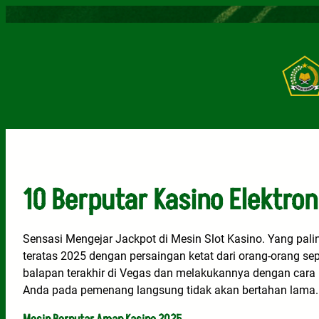
Lewati
ke
konten
10 Berputar Kasino Elektro
Sensasi Mengejar Jackpot di Mesin Slot Kasino. Yang palin
teratas 2025 dengan persaingan ketat dari orang-orang se
balapan terakhir di Vegas dan melakukannya dengan cara me
Anda pada pemenang langsung tidak akan bertahan lama.