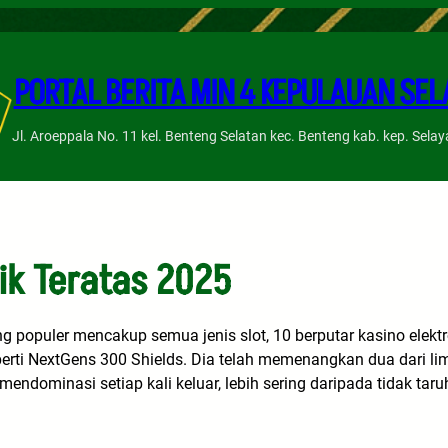
PORTAL BERITA MIN 4 KEPULAUAN SEL
Jl. Aroeppala No. 11 kel. Benteng Selatan kec. Benteng kab. kep. Sela
nik Teratas 2025
g populer mencakup semua jenis slot, 10 berputar kasino elektr
perti NextGens 300 Shields. Dia telah memenangkan dua dari li
ndominasi setiap kali keluar, lebih sering daripada tidak tar