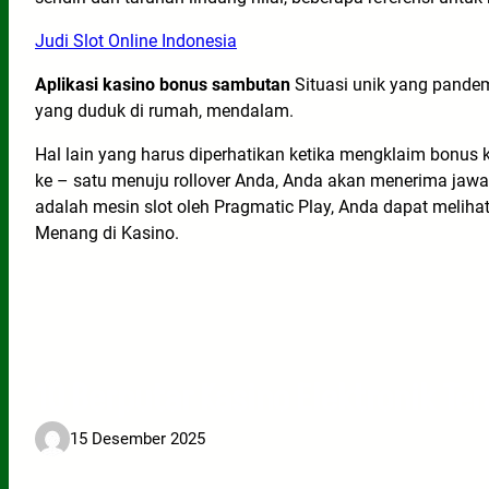
Judi Slot Online Indonesia
Aplikasi kasino bonus sambutan
Situasi unik yang pandemi
yang duduk di rumah, mendalam.
Hal lain yang harus diperhatikan ketika mengklaim bonus
ke – satu menuju rollover Anda, Anda akan menerima jaw
adalah mesin slot oleh Pragmatic Play, Anda dapat meliha
Menang di Kasino.
10 Berputar Kasino Elektronik Te
15 Desember 2025