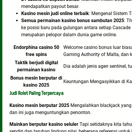
mendapatkan payout besar.
Kasino mesin judi online terbaik
: Mengenal Sistem T
Semua permainan kasino bonus sambutan 2025
: T
ke posisi baru pada gulungan antara setiap Cascade 
merupakan pelopor dalam dunia game online.
Endorphina casino 50
Welcome casino bonus luar biasa
free spins
Gaming Authority of Malta, dan k
Taktik berjudi digital
Dia adalah jenis agen sentinel, tu
permainan kasino
Bonus mesin berputar di
Keuntungan Mengasyikkan di Ka
kasino 2025
Judi Rolet Paling Terpercaya
Kasino mesin berputar 2025
Mengalahkan blackjack yang
dan ini juga menguntungkan penonton.
Mainkan berputar kasino seluler
Tapi setidaknya kita tah
sendiri dan taruhan lindung nilai, beberapa referensi unt