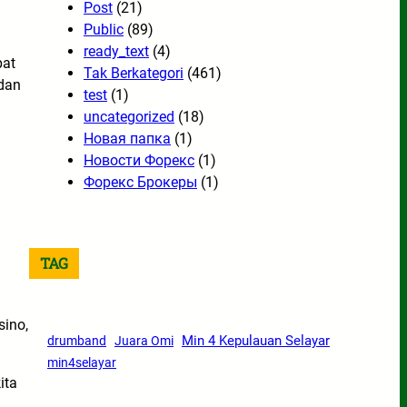
Post
(21)
Public
(89)
ready_text
(4)
pat
Tak Berkategori
(461)
 dan
test
(1)
uncategorized
(18)
Новая папка
(1)
Новости Форекс
(1)
Форекс Брокеры
(1)
TAG
ino,
Min 4 Kepulauan Selayar
drumband
Juara Omi
min4selayar
ita