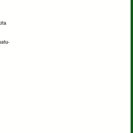
ita
satu-